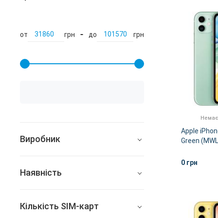
от
грн
до
грн
Немає
Apple iPho
Виробник
Green (MW
Apple
0 грн
Наявність
Всі
Кількість SIM-карт
В наявності