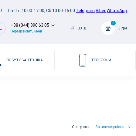
U
Пн-Пт: 10:00-17:00, Сб:10:00-15:00
Telegram
Viber
WhatsApp
0
+38 (044) 390 63 05
ВХІД
0 грн
Передзвоніть мені
ПОБУТОВА ТЕХНІКА
ТЕЛЕФОНИ
Сортувати:
За популярністю
За популярністю
За ціною