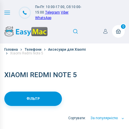
Пн-Пт: 10:00-17:00, Сб:10:00-
15:00
Telegram
Viber
WhatsApp
0
Головна
Телефони
Аксесуари для Xiaomi
Xiaomi Redmi Note 5
XIAOMI REDMI NOTE 5
ФІЛЬТР
Сортувати:
За популярністю
За популярністю
За ціною
За Назвою А-Я