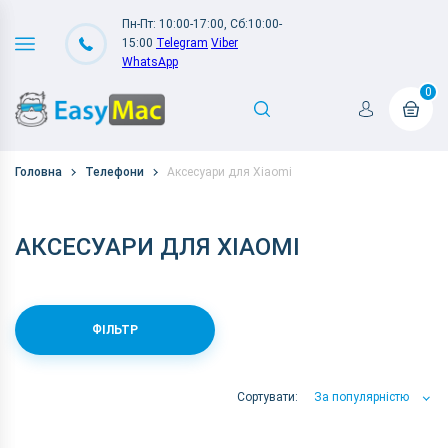
Пн-Пт: 10:00-17:00, Сб:10:00-
15:00
Telegram
Viber
WhatsApp
0
Головна
Телефони
Аксесуари для Xiaomi
АКСЕСУАРИ ДЛЯ XIAOMI
ФІЛЬТР
Сортувати:
За популярністю
За популярністю
За ціною
За Назвою А-Я