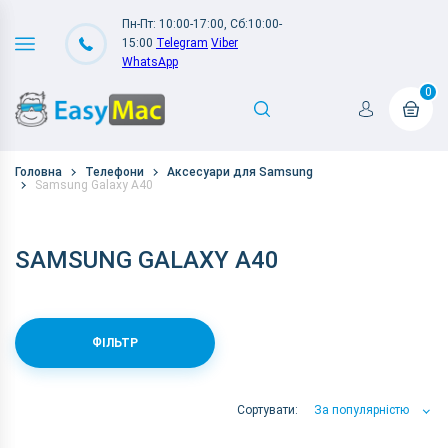
Пн-Пт: 10:00-17:00, Сб:10:00-
15:00
Telegram
Viber
WhatsApp
0
Головна
Телефони
Аксесуари для Samsung
Samsung Galaxy A40
SAMSUNG GALAXY A40
ФІЛЬТР
Сортувати:
За популярністю
За популярністю
За ціною
За Назвою А-Я