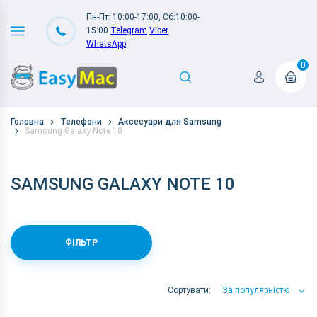
Пн-Пт: 10:00-17:00, Сб:10:00-
15:00
Telegram
Viber
WhatsApp
0
Головна
Телефони
Аксесуари для Samsung
Samsung Galaxy Note 10
SAMSUNG GALAXY NOTE 10
ФІЛЬТР
Сортувати:
За популярністю
За популярністю
За ціною
За Назвою А-Я