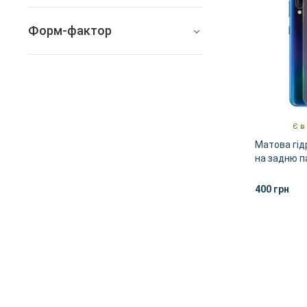
Samsung Galaxy A60
Форм-фактор
Захисна плівка
Захисне скло
Є в
Матова гід
на задню 
Galaxy A60
400 грн