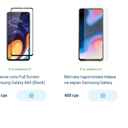
За Назвою А-Я
За Назвою Я-А
Є в наявності
Є в наявності
исне скло Full Screen
Матова гідрогелева плівка
sung Galaxy A60 (Black)
на екран Samsung Galaxy
A60
 грн
400 грн
КУПИТИ
КУПИТИ