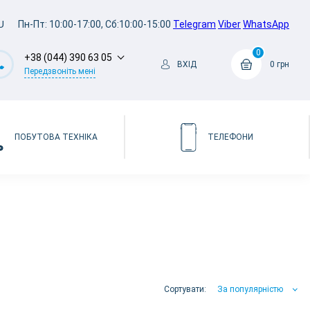
U
Пн-Пт: 10:00-17:00, Сб:10:00-15:00
Telegram
Viber
WhatsApp
0
+38 (044) 390 63 05
ВХІД
0 грн
Передзвоніть мені
ПОБУТОВА ТЕХНІКА
ТЕЛЕФОНИ
Сортувати:
За популярністю
За популярністю
За ціною