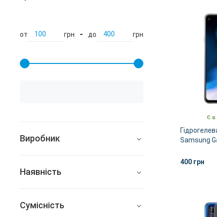
от
грн
до
грн
Є в
Гідрогелев
Виробник
Samsung Ga
Easybrand
400 грн
Наявність
Gelius
Всі
Сумісність
В наявності