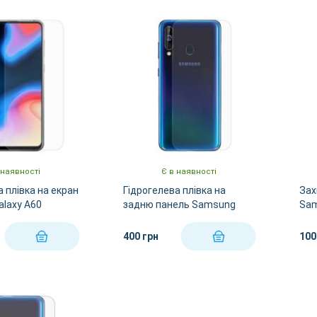
 наявності
Є в наявності
а плівка на екран
Гідрогелева плівка на
Зах
laxy A60
задню панель Samsung
Sam
Galaxy A60
400 грн
100
КУПИТИ
КУПИТИ