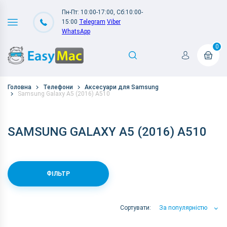
Пн-Пт: 10:00-17:00, Сб:10:00-
15:00
Telegram
Viber
WhatsApp
0
Головна
Телефони
Аксесуари для Samsung
Samsung Galaxy A5 (2016) A510
SAMSUNG GALAXY A5 (2016) A510
ФІЛЬТР
Сортувати:
За популярністю
За популярністю
За ціною
За Назвою А-Я