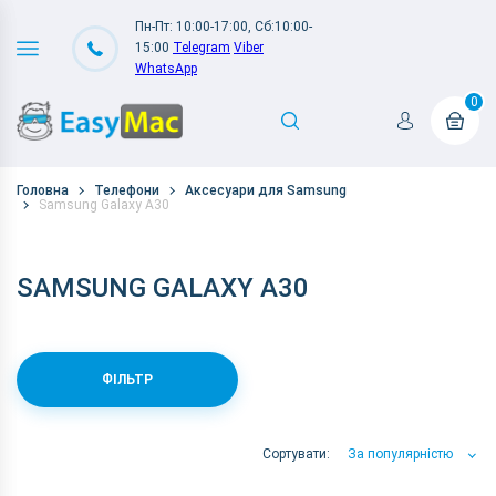
Пн-Пт: 10:00-17:00, Сб:10:00-
15:00
Telegram
Viber
WhatsApp
0
Головна
Телефони
Аксесуари для Samsung
Samsung Galaxy A30
SAMSUNG GALAXY A30
ФІЛЬТР
Сортувати:
За популярністю
За популярністю
За ціною
За Назвою А-Я