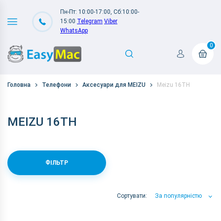
Пн-Пт: 10:00-17:00, Сб:10:00-
15:00
Telegram
Viber
WhatsApp
0
Головна
Телефони
Аксесуари для MEIZU
Meizu 16TH
MEIZU 16TH
ФІЛЬТР
Сортувати:
За популярністю
За популярністю
За ціною
За Назвою А-Я