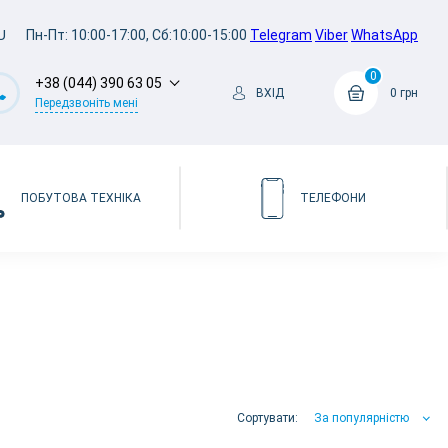
U
Пн-Пт: 10:00-17:00, Сб:10:00-15:00
Telegram
Viber
WhatsApp
0
+38 (044) 390 63 05
ВХІД
0 грн
Передзвоніть мені
ПОБУТОВА ТЕХНІКА
ТЕЛЕФОНИ
Сортувати:
За популярністю
За популярністю
За ціною