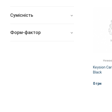
Всі
Сумісність
Немає в наявності
LG G6
Форм-фактор
Захисне скло
Чохол-накладка
Немає
Keysion Ca
Black
0 грн