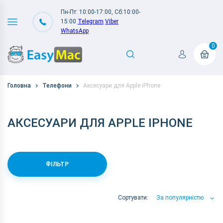
Пн-Пт: 10:00-17:00, Сб:10:00-
15:00
Telegram
Viber
WhatsApp
0
Головна
Телефони
Аксесуари для Apple iPhone
АКСЕСУАРИ ДЛЯ APPLE IPHONE
ФІЛЬТР
Сортувати:
За популярністю
За популярністю
За ціною
За Назвою А-Я