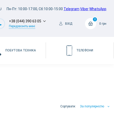
U
Пн-Пт: 10:00-17:00, Сб:10:00-15:00
Telegram
Viber
WhatsApp
0
+38 (044) 390 63 05
ВХІД
0 грн
Передзвоніть мені
ПОБУТОВА ТЕХНІКА
ТЕЛЕФОНИ
Сортувати:
За популярністю
За популярністю
За ціною