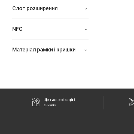
Apple iPad Pro 12.9 2017
Слот розширення
немає
NFC
немає
Матеріал рамки і кришки
алюміній + скло
Щотижневі акції і
знижки