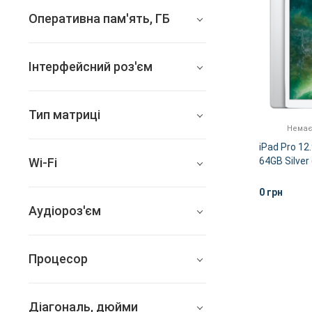
10 Вт*год
Оперативна пам'ять, ГБ
4
Інтерфейсний роз'єм
Lightning
Тип матриці
Немає
IPS
iPad Pro 12.
Wi-Fi
64GB Silve
802.11 a/b/g/n/ас, 2.4 + 5
0 грн
ГГц
Аудіороз'єм
3.5 мм
Процесор
Apple A10x
Діагональ, дюйми