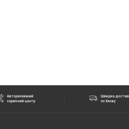
Авторизований
Швидка достав
сервісний центр
по Києву