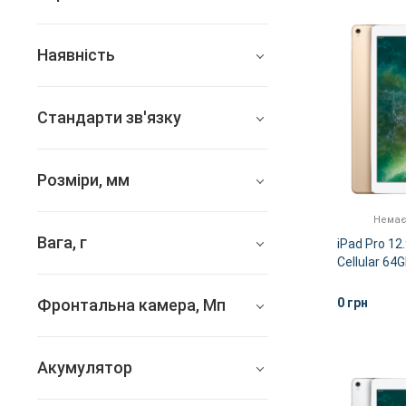
Apple
Наявність
Всі
Стандарти зв'язку
Немає в наявності
4G, 3G, 2G
Розміри, мм
немає
305.7x220.6x6.9
Немає
Вага, г
iPad Pro 12.
Cellular 64
692
Фронтальна камера, Мп
0 грн
7
Акумулятор