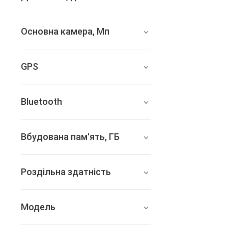
12.9
Основна камера, Мп
12
GPS
є
Bluetooth
4.2
Вбудована пам'ять, ГБ
64
Роздільна здатність
2732x2048
Модель