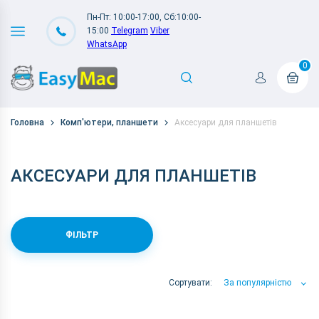
Пн-Пт: 10:00-17:00, Сб:10:00-
15:00
Telegram
Viber
WhatsApp
0
Головна
Комп'ютери, планшети
Аксесуари для планшетів
АКСЕСУАРИ ДЛЯ ПЛАНШЕТІВ
ФІЛЬТР
Сортувати:
За популярністю
За популярністю
За ціною
За Назвою А-Я