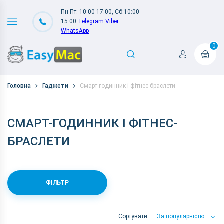
Пн-Пт: 10:00-17:00, Сб:10:00-
15:00
Telegram
Viber
WhatsApp
0
Головна
Гаджети
Смарт-годинник і фітнес-браслети
СМАРТ-ГОДИННИК І ФІТНЕС-
БРАСЛЕТИ
ФІЛЬТР
Сортувати:
За популярністю
За популярністю