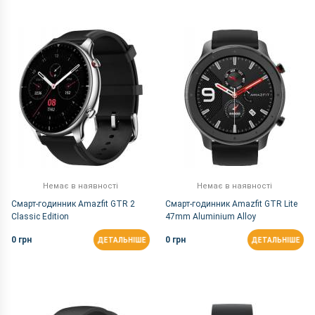
За ціною
За Назвою А-Я
За Назвою Я-А
Немає в наявності
Немає в наявності
Смарт-годинник Amazfit GTR 2
Смарт-годинник Amazfit GTR Lite
Classic Edition
47mm Aluminium Alloy
0 грн
0 грн
ДЕТАЛЬНІШЕ
ДЕТАЛЬНІШЕ