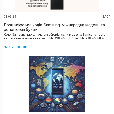
08.09.25
БЛОГ
Розшифровка кодів Samsung: міжнародна модель та
регіональні букви
Коди Samsung: що означають абревіатури У моделях Samsung часто
зустрічаються коди на кшталт SM-S938BZKHEUC чи SM-S938BZKIMEA.
Во�
Читати повністю