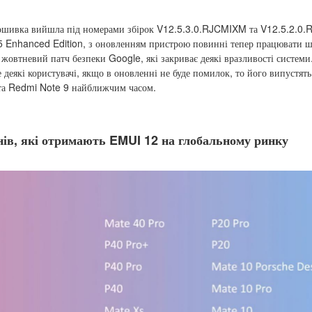
рошивка вийшла під номерами збірок V12.5.3.0.RJCMIXM та V12.5.2.0
.5 Enhanced Edition, з оновленням пристрою повинні тепер працювати 
жовтневий патч безпеки Google, які закриває деякі вразливості систем
 деякі користувачі, якщо в оновленні не буде помилок, то його випустять
та Redmi Note 9 найближчим часом.
ів, які отримають EMUI 12 на глобальному ринку