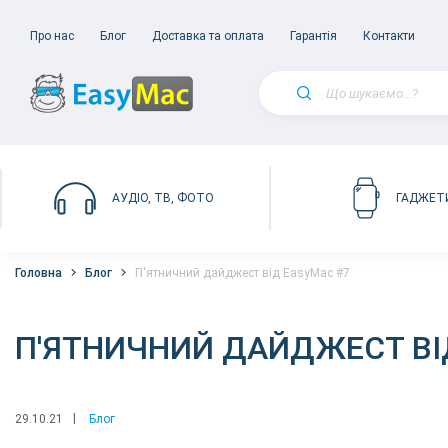
Про нас
Блог
Доставка та оплата
Гарантія
Контакти
АУДІО, ТВ, ФОТО
ГАДЖЕТ
Головна
Блог
П'ятничний дайджест від EasyMac #7
П'ЯТНИЧНИЙ ДАЙДЖЕСТ ВІ
29.10.21
Блог