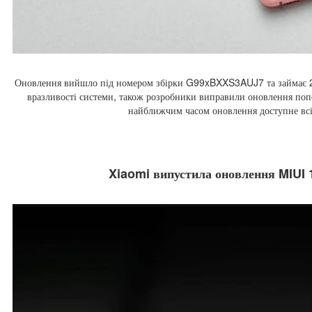
Оновлення вийшло під номером збірки G99xBXXS3AUJ7 та займає 22
вразливості системи, також розробники виправили оновлення попе
найближчим часом оновлення доступне всі
Xiaomi випустила оновлення MIUI 