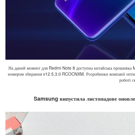
На даний момент для Redmi Note 8 доступна китайська прошивка M
номером збирання v12.5.3.0 RCOCNXM. Розробники компанії оптимі
роботі с
Samsung випустила листопадове оновлен