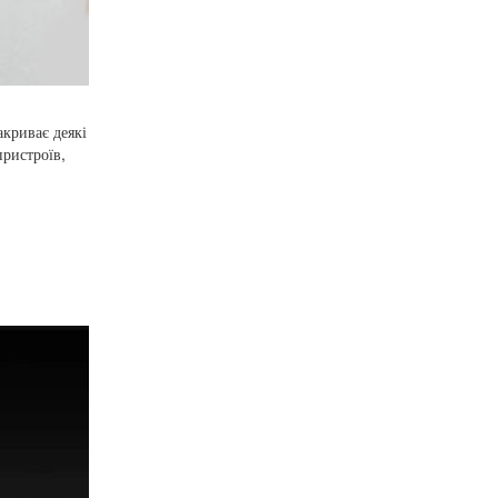
криває деякі
ристроїв,