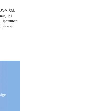
.RJOMIXM.
швидше і
и. Прошивка
 для всіх