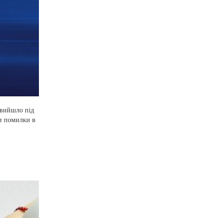
 вийшло під
и помилки в