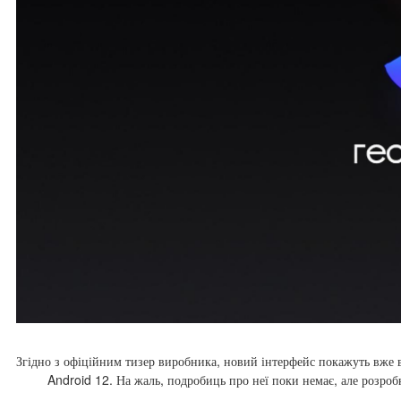
Згідно з офіційним тизер виробника, новий інтерфейс покажуть вже в
Android 12. На жаль, подробиць про неї поки немає, але розроб