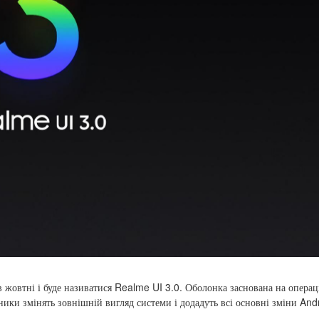
 жовтні і буде називатися Realme UI 3.0. Оболонка заснована на операц
ники змінять зовнішній вигляд системи і додадуть всі основні зміни And