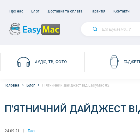
Про нас
Блог
Доставка та оплата
Гарантія
Контакти
АУДІО, ТВ, ФОТО
ГАДЖЕТ
Головна
Блог
П'ятничний дайджест від EasyMac #2
П'ЯТНИЧНИЙ ДАЙДЖЕСТ ВІ
24.09.21
Блог