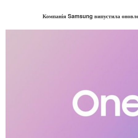
Компанія Samsung випустила оновле