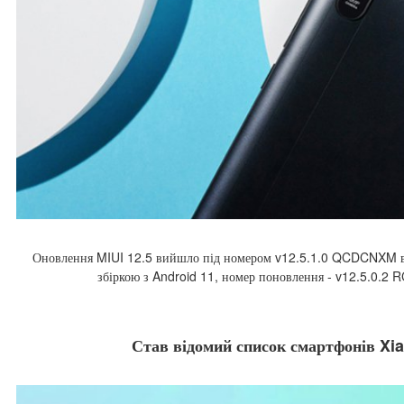
Оновлення MIUI 12.5 вийшло під номером v12.5.1.0 QCDCNXM в Ки
збіркою з Android 11, номер поновлення - v12.5.0.2 
Став відомий список смартфонів Xi