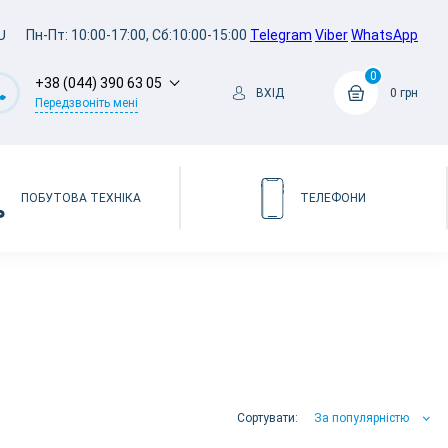
U
Пн-Пт: 10:00-17:00, Сб:10:00-15:00
Telegram
Viber
WhatsApp
0
+38 (044) 390 63 05
ВХІД
0 грн
Передзвоніть мені
ПОБУТОВА ТЕХНІКА
ТЕЛЕФОНИ
Сортувати:
За популярністю
За популярністю
За ціною