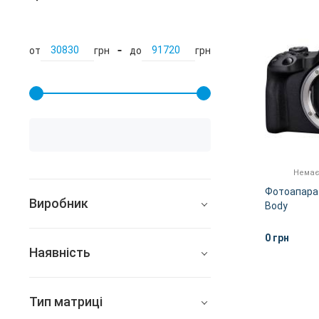
от
грн
до
грн
Немає
Фотоапара
Виробник
Body
Canon
0 грн
Наявність
Fujifilm
Всі
Nikon
Тип матриці
В наявності
Sony